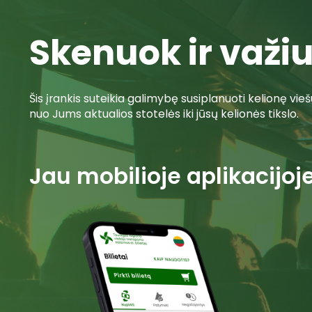
Skenuok ir važi
Šis įrankis suteikia galimybę susiplanuoti kelionę vie
nuo Jums aktualios stotelės iki jūsų kelionės tikslo.
Jau mobilioje aplikacijoj