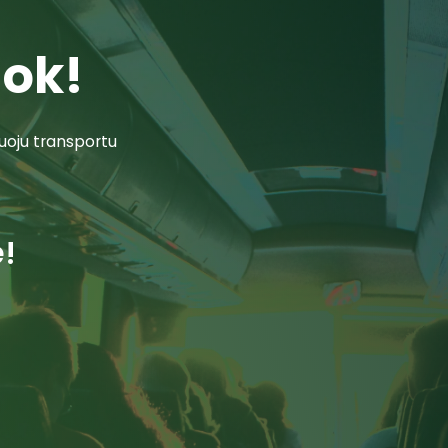
uok!
šuoju transportu
e!